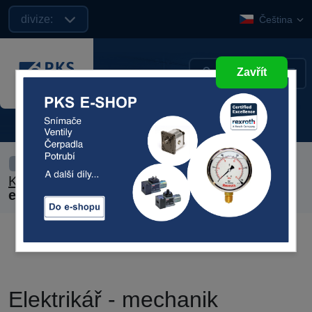
divize:
Čeština
Zavřít
Kariéra
›
Elektrikář - mechanik
elektrických zařízení
Elektrikář - mechanik