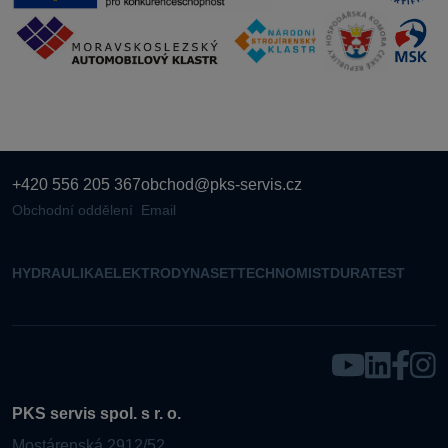
+420 556 205 367
obchod@pks-servis.cz
Obchodní oddělení
Email
HYDRAULIKA
ELEKTRO
DYNASET
TECHNOMIST
DURATEST
PKS servis spol. s r. o.
Mostárenská 2912/52