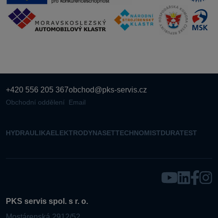
+420 556 205 367
obchod@pks-servis.cz
Obchodní oddělení
Email
HYDRAULIKA
ELEKTRO
DYNASET
TECHNOMIST
DURATEST
PKS servis spol. s r. o.
Mostárenská 2912/52