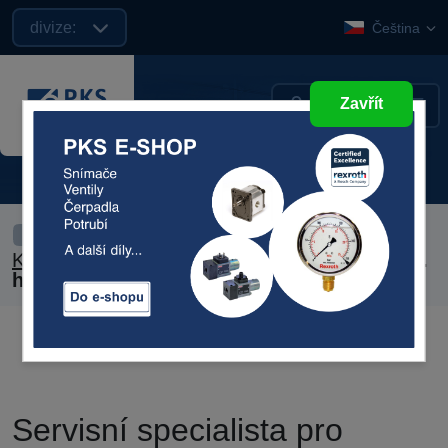
divize:
Čeština
Zavřít
Kariéra
›
Servisní specialista pro průmysl.
hydrauliku
Servisní specialista pro