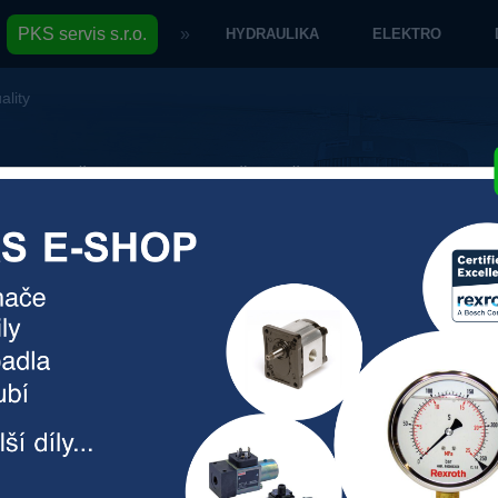
PKS servis s.r.o.
»
HYDRAULIKA
ELEKTRO
ality
O společnosti
Naše značky
Kontakt
ce řešení
Registrace na pre
naset