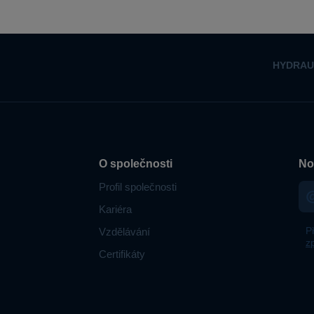
HYDRAU
O společnosti
No
Profil společnosti
Kariéra
P
Vzdělávání
z
Certifikáty