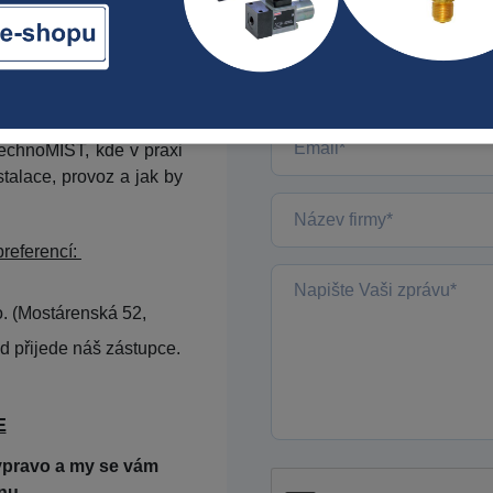
chnomist nebo mobilní
 extrémních podmínkách
, prašnost?
TechnoMIST, kde v praxi
nstalace, provoz a jak by
preferencí:
o. (Mostárenská 52,
ád přijede náš zástupce.
E
vpravo a my se vám
nu.