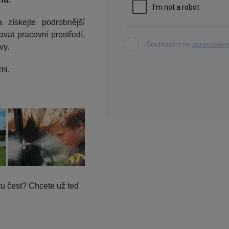
a získejte podrobnější
ovat pracovní prostředí,
Souhlasím se
zpracování
vy.
mi.
tu čest? Chcete už teď