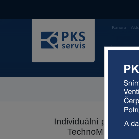
Kariéra
Aktu
Úvod
Individuální prezenta
TechnoMIST a Dy