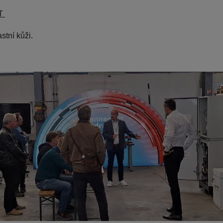
ST
astní kůži.