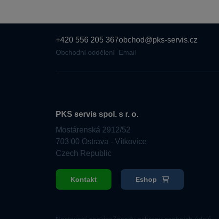
+420 556 205 367
obchod@pks-servis.cz
Obchodní oddělení
Email
PKS servis spol. s r. o.
Mostárenská 2912/52
703 00 Ostrava - Vítkovice
Czech Republic
Kontakt
Eshop