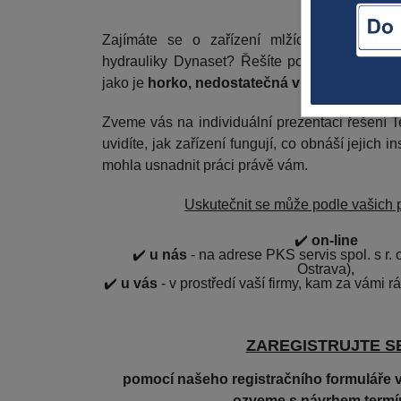
Zajímáte se o zařízení mlžící techniky Te
hydrauliky Dynaset? Řešíte potíže s prací v
jako je
horko, nedostatečná vlhkost, zápach
Zveme vás na individuální prezentaci řešení 
uvidíte, jak zařízení fungují, co obnáší jejich i
mohla usnadnit práci právě vám.
Uskutečnit se může podle vašich 
✔️
on-line
✔️
u nás
- na adrese PKS servis spol. s r. 
Ostrava),
✔️
u vás
- v prostředí vaší firmy, kam za vámi r
ZAREGISTRUJTE S
pomocí našeho registračního formuláře 
ozveme s návrhem termí