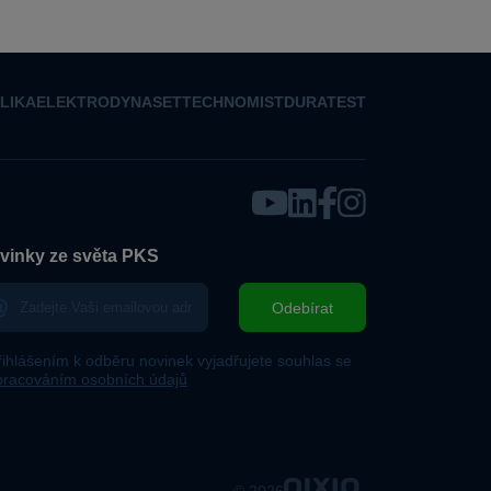
LIKA
ELEKTRO
DYNASET
TECHNOMIST
DURATEST
vinky ze světa PKS
Odebírat
řihlášením k odběru novinek vyjadřujete souhlas se
pracováním osobních údajů